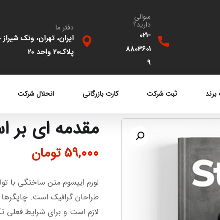
سوالی
دارید؟
دفتر ما
021-
ایران، تهران، ونک شیراز 
8803601
پلاک۲۰ واحد ۲۰
9
برند
ثبت شرکت
کارت بازرگانی
انحلال شرکت
مقدمه ای بر ا
59,000
تومان
لورم ایپسوم متن ساختگی با تول
طراحان گرافیک است. چاپگرها و
لازم است و برای شرایط فعلی تکن